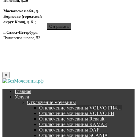
Полевая, д.20
Московская обл., д.
Борисово (городской
округ Клин)
, д. 61;
г. Санкт-Петербург
,
Пулковское шоссе, 52.
×
Главная
Услуги
Отключение мочевины
Отключение мочевины VOLVO FH4…
Отключение мочевины VOLVO FH
Отключение мочевины Renault
Отключение мочевины КАМАЗ
Отключение мочевины DAF
Отключение мочевины SCANIA