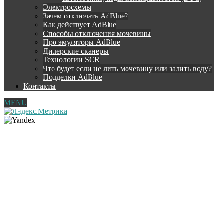
Электросхемы
Зачем отключать AdBlue?
Как действует AdBlue
Способы отключения мочевины
Про эмуляторы AdBlue
Дилерские сканеры
Технологии SCR
Что будет если не лить мочевину или залить воду?
Подделки AdBlue
Контакты
MENU