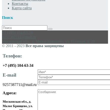
Контакты
Карта сайта
Поиск
Поиск
для:
+7 (495) 104-63-34
9257387711@mail.ru
Московская обл., д. Малое Брянцево, ул. Полевая, д. 20
© 2011 - 2023
Все права защищены
Телефон:
+7 (495) 104-63-34
E-mail
9257387711@mail.ru
Адреса
:
Московская обл., д.
Малое Брянцево, ул.