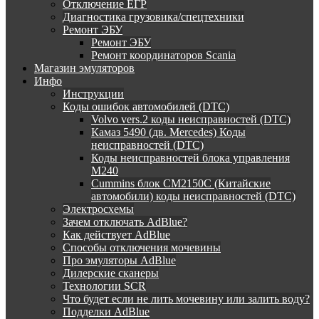
Отключение ЕГР
Диагностика грузовика/спецтехники
Ремонт ЭБУ
Ремонт ЭБУ
Ремонт координаторов Scania
Магазин эмуляторов
Инфо
Инструкции
Коды ошибок автомобилей (DTC)
Volvo vers.2 коды неисправностей (DTC)
Камаз 5490 (дв. Mercedes) Коды
неисправностей (DTC)
Коды неисправностей блока управления
М240
Cummins блок CM2150C (Китайские
автомобили) коды неисправностей (DTC)
Электросхемы
Зачем отключать AdBlue?
Как действует AdBlue
Способы отключения мочевины
Про эмуляторы AdBlue
Дилерские сканеры
Технологии SCR
Что будет если не лить мочевину или залить воду?
Подделки AdBlue